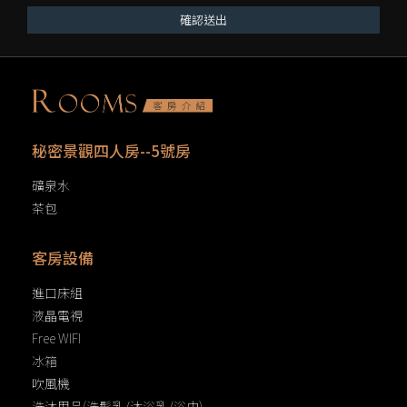
確認送出
秘密景觀四人房--5號房
礦泉水
茶包
客房設備
進口床組
液晶電視
Free WIFI
冰箱
吹風機
洗沐用品(洗髮乳/沐浴乳/浴巾)