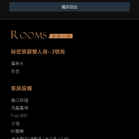
確認送出
秘密景觀雙人房--3號房
礦泉水
茶包
客房設備
進口床組
液晶電視
Free WIFI
冰箱
吹風機
洗沐用品(洗髮乳/沐浴乳/浴巾)