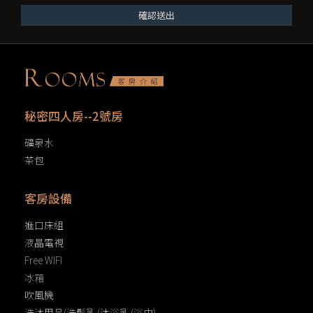
確認送出
秘密四人房--2號房
礦泉水
茶包
客房設備
進口床組
液晶電視
Free WIFI
冰箱
吹風機
洗沐用品(洗髮乳/沐浴乳/浴巾)